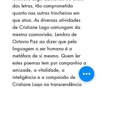
das letras, tão comprometida
quanto nas outras trincheiras em
que atua. As diversas atividades
de Cristiane Lago comungam da
mesma cosmovisão. Lembro de
Octavio Paz ao dizer que pela
linguagem o ser humano é a
metáfora de si mesmo. Quem ler
estes poemas tem por companhia a
amizade, a vitalidade, a
inteligência e a compaixão de
Cristiane Lago na transcendência
que só a beleza do artista pode
ofertar.
Solicite seu livro
Livraria e Espaço Cultural AMEI
- São