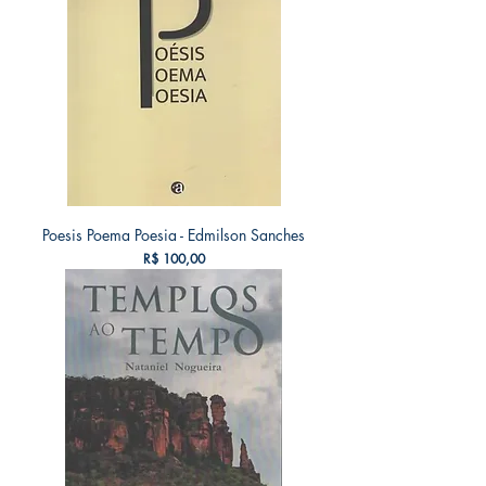
Poesis Poema Poesia - Edmilson Sanches
Preço
R$ 100,00