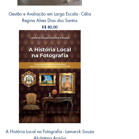
Gestão e Avaliação em Larga Escala - Célia
Regina Alves Dias dos Santos
Preço
R$ 80,00
A História Local na Fotografia - Lamarck Souza
Alcântara Araújo