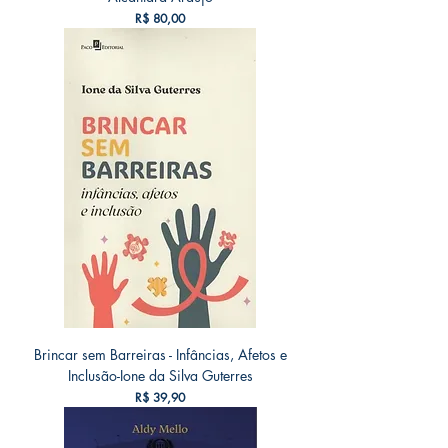
Preço
R$ 80,00
Brincar sem Barreiras - Infâncias, Afetos e
Inclusão-Ione da Silva Guterres
Preço
R$ 39,90