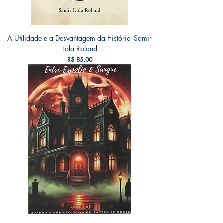
A Utilidade e a Desvantagem da História -Samir
Lola Roland
Preço
R$ 85,00