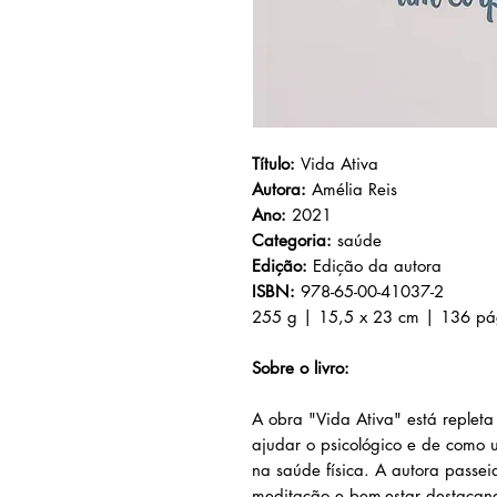
Título:
Vida Ativa
Autora:
Amélia Reis
Ano:
2021
Categoria:
saúde
Edição:
Edição da autora
ISBN:
978-65-00-41037-2
255 g | 15,5 x 23 cm | 136 pá
Sobre o livro:
A obra "Vida Ativa" está replet
ajudar o psicológico e de como 
na saúde física. A autora passei
meditação e bem-estar destaca