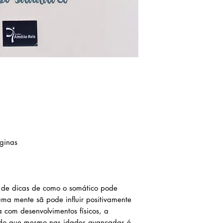
ginas
a de dicas de como o somático pode
uma mente sã pode influir positivamente
a com desenvolvimentos físicos, a
ndo que mesmo nas idades avançadas é