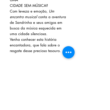
CIDADE SEM MÚSICA?
Com leveza e emoção,
Um
encontro musical
conta a aventura
de Sandrinha e seus amigos em
busca da música esquecida em
uma cidade silenciosa.
Venha conhecer esta história
encantadora, que fala sobre o
resgate desse precioso tesouro.
Solicite seu livro
Livraria e Espaço Cultural AMEI
- São
Luís Shopping
Fixo: (98) 3251 3744
Whatsapp: (98) 9 8283 2560
Email: ameilivraria@gmail.com
AMEI LIVRARIA