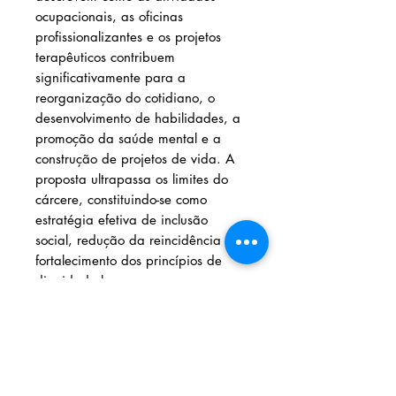
ocupacionais, as oficinas
profissionalizantes e os projetos
terapêuticos contribuem
significativamente para a
reorganização do cotidiano, o
desenvolvimento de habilidades, a
promoção da saúde mental e a
construção de projetos de vida. A
proposta ultrapassa os limites do
cárcere, constituindo-se como
estratégia efetiva de inclusão
social, redução da reincidência e
fortalecimento dos princípios de
dignidade humana.
Trata-se de uma obra de relevante
interesse acadêmico, técnico e
institucional, direcionada a
profissionais do sistema
penitenciário, da saúde, da