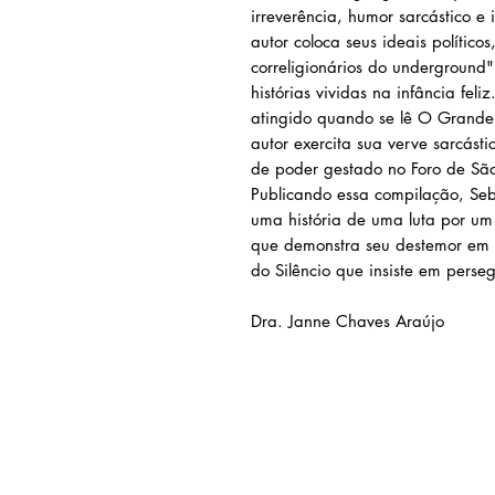
irreverência, humor sarcástico e i
autor coloca seus ideais político
correligionários do underground"
histórias vividas na infância fel
atingido quando se lê O Grande 
autor exercita sua verve sarcást
de poder gestado no Foro de Sã
Publicando essa compilação, Seba
uma história de uma luta por um 
que demonstra seu destemor em 
do Silêncio que insiste em perseg
Dra. Janne Chaves Araújo
AMEI LIVRARIA
Av. Prof. Carlos Cunha, nº
1000
Jaracaty, São Luís -
MA