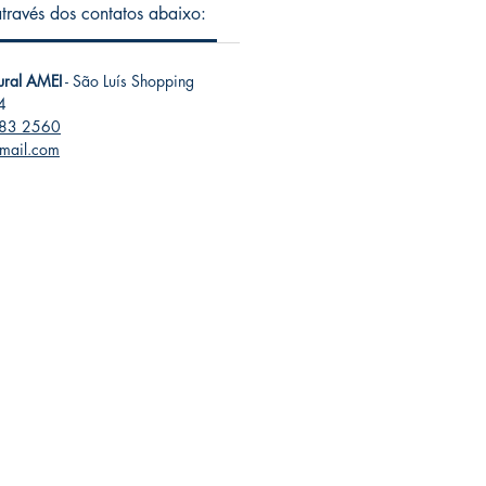
 através dos contatos abaixo:
tural AMEI
- São Luís Shopping
4
283 2560
gmail.com