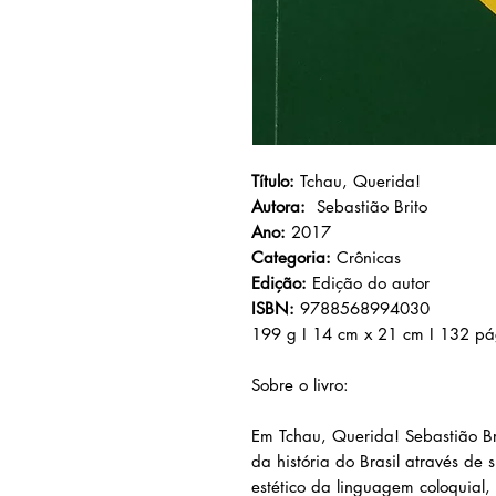
Título:
Tchau, Querida!
Autora:
Sebastião Brito
Ano:
2017
Categoria:
Crônicas
Edição:
Edição do autor
ISBN:
9788568994030
199 g I 14 cm x 21 cm I 132 pá
Sobre o livro:
Em Tchau, Querida! Sebastião Br
da história do Brasil através de
estético da linguagem coloquial,