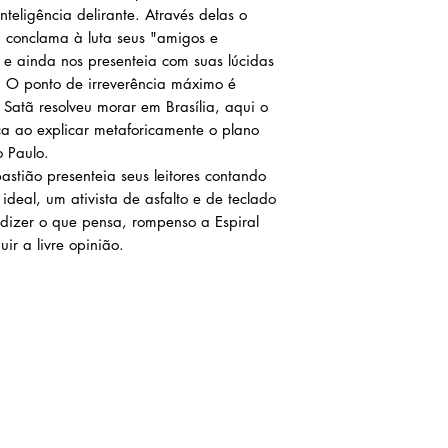
nteligência delirante. Através delas o
s, conclama à luta seus "amigos e
 e ainda nos presenteia com suas lúcidas
iz. O ponto de irreverência máximo é
Satã resolveu morar em Brasília, aqui o
ica ao explicar metaforicamente o plano
o Paulo.
stião presenteia seus leitores contando
ideal, um ativista de asfalto e de teclado
dizer o que pensa, rompenso a Espiral
uir a livre opinião.
Atendimento
Livraria e Espaço Cultural AMEI - São Luís Shopping:
(98) 9 8283 2560 (WhatsApp - apenas mesagens escritas e áudios)