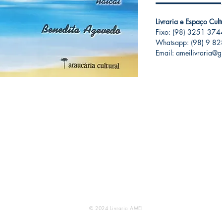
Livraria e Espaço Cul
Fixo: (98) 3251 374
Whatsapp: (98) 9 8
Email: ameilivraria@
Atendimento
Livraria e Espaço Cultural AMEI - São Luís Shopping:
(98) 9 8283 2560 (WhatsApp - apenas mesagens escritas e áudios)
Email:
ameilivraria@gmail.com
© 2024 Livraria AMEI