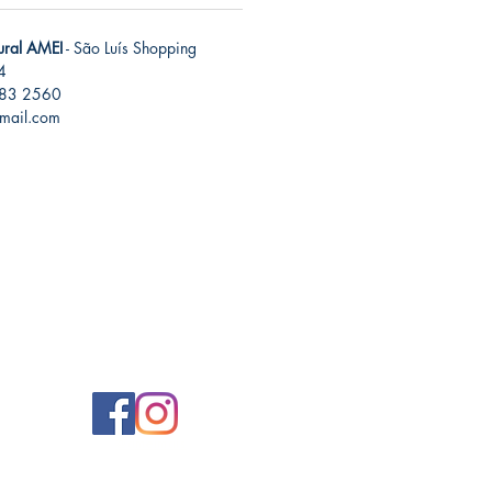
tural AMEI
- São Luís Shopping
4
283 2560
gmail.com
Nossas redes
sociais
@ameimais