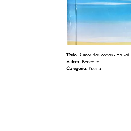
Título:
Rumor das ondas - Haikai
Autora:
Benedita
Categoria:
Poesia
AMEI LIVRARIA
Av. Prof. Carlos Cunha, nº
1000
Jaracaty, São Luís -
MA
CEP: 65076-907