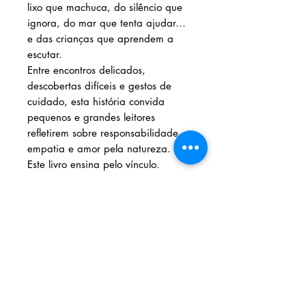
lixo que machuca, do silêncio que
ignora, do mar que tenta ajudar...
e das crianças que aprendem a
escutar.
Entre encontros delicados,
descobertas difíceis e gestos de
cuidado, esta história convida
pequenos e grandes leitores
refletirem sobre responsabilidade,
empatia e amor pela natureza.
Este livro ensina pelo vínculo.
Ele forma leitores,
Também forma cidadãos
conscientes desde cedo.
Solicite seu livro
Livraria e Espaço Cultural AMEI
- São
Luís Shopping