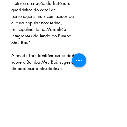
motivou a criação da história em
quadrinhos do casal de
personagens mais conhecidos da
cultura popular nordestina,
principalmente no Maranhão,
integrantes da lenda do Bumba
Meu Boi."
A revista traz também curiosidades
sobre o Bumba Meu Boi, sugestões
de pesquisa e atividades e
o
making of
do trabalho.
Solicite seu livro
Livraria e Espaço Cultural AMEI
- São
Luís Shopping
Fixo: (98) 3251 3744
AMEI LIVRARIA