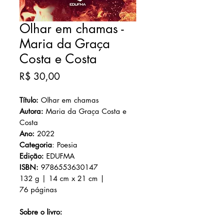
Olhar em chamas -
Maria da Graça
Costa e Costa
Preço
R$ 30,00
Título:
Olhar em chamas
Autora:
Maria da Graça Costa e
Costa
Ano:
2022
Categoria
: Poesia
Edição:
EDUFMA
ISBN:
9786553630147
132 g
|
14 cm x 21 cm |
76 páginas
Sobre o livro: