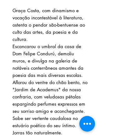
Graça Costa, com dinamismo e
vocação incontestável à literatura,
ostenta o pendor são-bentuense ao
culto das artes, da poesia e da
cultura.
Escancarou o umbral da casa de
Dom Felipe Condurú, demoliu
muros, e divulga na galeria de
notáveis conterrâneos amantes da
poesia das mais diversas escolas.
Aflorou do ventre do chão bento, no
"Jardim de Academus" da nossa
confraria, com veludosas pétalas
espargindo perfumes expressos em
seu sorriso amigo e aconchegante.
Sabe ser vertente caudalosa no
estuário poético do seu íntimo.
Jorras tão naturalmente.
Versejar para ela é lazer, é