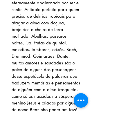
eternamente apaixonado por ser e
sentir. Antídoto perfeito para quem
precisa de delírios tropicais para
afagar a alma com doçura,
brejeirice e cheiro de terra
molhada. Abelhas, pássaros,
noites, lua, frutas de quintal,
melodias, tambores, orixás, Bach,
Drummod, Guimarães, Dante,
muitos amores e saudades são o
palco de alguns dos personagens
desse espetáculo de palavras que
traduzem memórias e pensamentos
de alguém com a alma irrequieta,
como só os nascidos na véspera do
menino Jesus e criados por alguém
de nome Benzinho poderiam fazê-
lo. Quais sonhos que te habitam
secretamente serão despertos com
o encante desses assovios? -