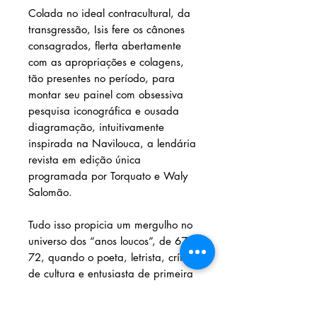
Colada no ideal contracultural, da
transgressão, Isis fere os cânones
consagrados, flerta abertamente
com as apropriações e colagens,
tão presentes no período, para
montar seu painel com obsessiva
pesquisa iconográfica e ousada
diagramação, intuitivamente
inspirada na Navilouca, a lendária
revista em edição única
programada por Torquato e Waly
Salomão.
Tudo isso propicia um mergulho no
universo dos “anos loucos”, de 67 a
72, quando o poeta, letrista, crítico
de cultura e entusiasta de primeira
hora do cinema marginal e do
desbunde, consuma a própria sina,