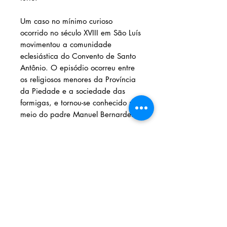
Um caso no mínimo curioso
ocorrido no século XVIII em São Luís
movimentou a comunidade
eclesiástica do Convento de Santo
Antônio. O episódio ocorreu entre
os religiosos menores da Província
da Piedade e a sociedade das
formigas, e tornou-se conhecido por
meio do padre Manuel Bernardes"
Solicite seu livro
Livraria e Espaço Cultural AMEI
- São
Luís Shopping
Fixo: (98) 3251 3744
Whatsapp: (98) 9 8283 2560
Email: ameilivraria@gmail.com
AMEI LIVRARIA