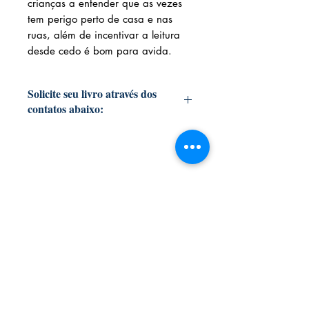
crianças a entender que as vezes
tem perigo perto de casa e nas
ruas, além de incentivar a leitura
desde cedo é bom para avida.
Solicite seu livro através dos
contatos abaixo:
Livraria e Espaço Cultural AMEI
- São
Luís Shopping
Fixo:
(98) 3251 3744
Whatsapp:
(98) 9 8283 2560
Email:
ameilivraria@gmail.com
AMEI LIVRARIA