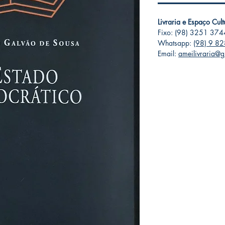
Livraria e Espaço Cul
Fixo: (98) 3251 374
Whatsapp:
(98) 9 8
Email:
ameilivraria@