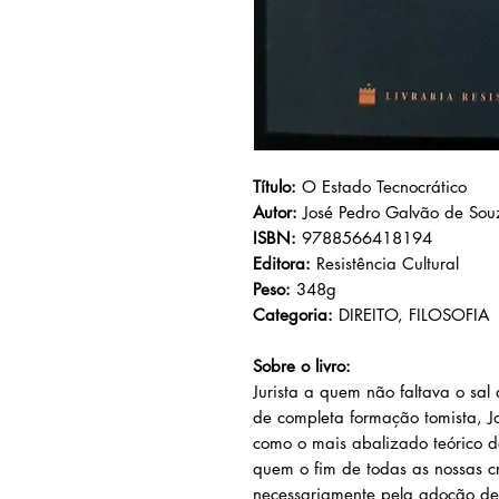
Título:
O Estado Tecnocrático
Autor:
José Pedro Galvão de Sou
ISBN:
9788566418194
Editora:
Resistência Cultural
Peso:
348g
Categoria:
DIREITO, FILOSOFIA
Sobre o livro:
Jurista a quem não faltava o sal d
de completa formação tomista, J
como o mais abalizado teórico do 
quem o fim de todas as nossas cr
necessariamente pela adoção de