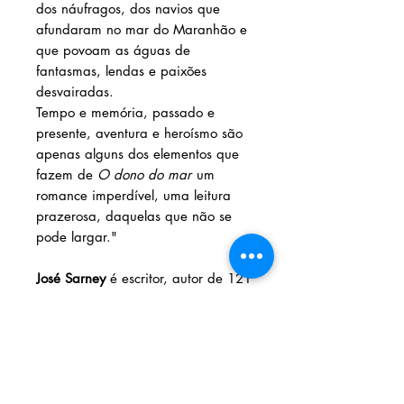
dos náufragos, dos navios que
afundaram no mar do Maranhão e
que povoam as águas de
fantasmas, lendas e paixões
desvairadas.
Tempo e memória, passado e
presente, aventura e heroísmo são
apenas alguns dos elementos que
fazem de
O dono do mar
um
romance imperdível, uma leitura
prazerosa, daquelas que não se
pode largar."
José Sarney
é escritor, autor de 121
livros, entre romances, contos,
poesia, ensaios, crônicas e
discursos, além de membro de
várias academias, como a
Academia Brasileira de Letras e a
Academia de Ciências de Lisboa. É