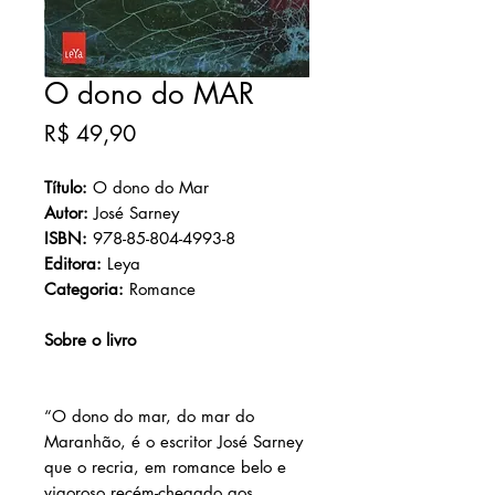
O dono do MAR
Preço
R$ 49,90
Título:
O dono do Mar
Autor:
José Sarney
ISBN:
978-85-804-4993-8
Editora:
Leya
Categoria:
Romance
Sobre o livro
“O dono do mar, do mar do
Maranhão, é o escritor José Sarney
que o recria, em romance belo e
vigoroso recém-chegado aos