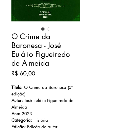
O Crime da
Baronesa - José
Eulálio Figueiredo
de Almeida
Preço
R$ 60,00
Título:
O Crime da Baronesa (5ª
edição)
Autor:
José Eulálio Figueiredo de
Almeida
Ano:
2023
Categoria:
História
Edição:
Edição do autor