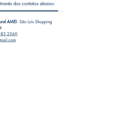
 através dos contatos abaixo:
tural AMEI
- São Luís Shopping
4
283 2560
gmail.com