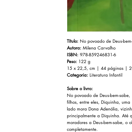
Título:
No povoado de Deus-bem
Autora:
Milena Carvalho
ISBN:
978-859246831-6
Peso:
122 g
15 x 22,5, cm | 44 páginas | 
Categoria:
Literatura Infantil
Sobre o livro:
No povoado de Deus-bem-sabe, u
filhos, entre eles, Diquinha, um
lado mora Dona Adenólia, vizin
principalmente a Diquinha. Até
moradores a Deus-bem-sabe, o 
completamente.