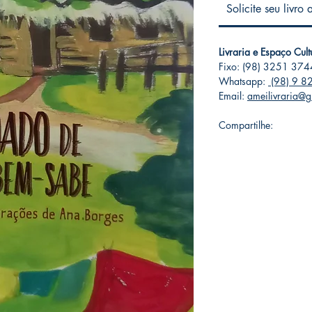
Solicite seu livro
Livraria e Espaço Cul
Fixo: (98) 3251 374
Whatsapp:
(98) 9 8
Email:
ameilivraria@
Compartilhe: