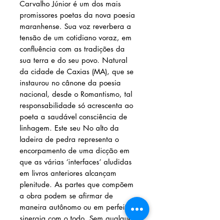
Carvalho Júnior é um dos mais
promissores poetas da nova poesia
maranhense. Sua voz reverbera a
tensão de um cotidiano voraz, em
confluência com as tradições da
sua terra e do seu povo. Natural
da cidade de Caxias (MA), que se
instaurou no cânone da poesia
nacional, desde o Romantismo, tal
responsabilidade só acrescenta ao
poeta a saudável consciência de
linhagem. Este seu No alto da
ladeira de pedra representa o
encorpamento de uma dicção em
que as várias ‘interfaces’ aludidas
em livros anteriores alcançam
plenitude. As partes que compõem
a obra podem se afirmar de
maneira autônomo ou em perfeita
sinergia com o todo. Sem qualquer