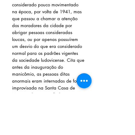
considerado pouco movimentado
na época, por volta de 1941, mas
que passou a chamar a atenção
dos moradores da cidade por
abrigar pessoas consideradas
loucas, ou por apenas possuírem
um desvio do que era considerado
normal para os padrões vigentes
da sociedade ludovicense. Cita que
antes da inauguração do
manicômio, as pessoas ditas
anormais eram internadas de forma
improvisada na Santa Casa de
Misericórdia ou recolhidas na
cadeia da cidade de São Luís,
Maranhão; além de outros fatos
importantes.
Solicite seu livro