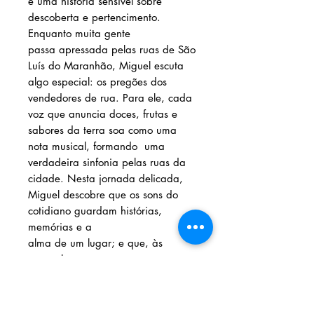
é uma história sensível sobre
descoberta e pertencimento.
Enquanto muita gente
passa apressada pelas ruas de São
Luís do Maranhão, Miguel escuta
algo especial: os pregões dos
vendedores de rua. Para ele, cada
voz que anuncia doces, frutas e
sabores da terra soa como uma
nota musical, formando uma
verdadeira sinfonia pelas ruas da
cidade. Nesta jornada delicada,
Miguel descobre que os sons do
cotidiano guardam histórias,
memórias e a
alma de um lugar; e que, às
vezes, basta escutar com o coração
para perceber a música escondida
no mundo.