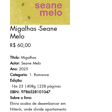
Migalhas -Seane
Melo
Preço
R$ 60,00
Título:
Migalhas
Autor:
Seane Melo
Ano:
2025
Categoria
: 1. Romance
Edição:
16x 23 |408
g |228
páginas
ISBN: 9786528101047
Sobre o livro:
Elvira acaba de desembarcar em
Niterói, onde divide apartamento