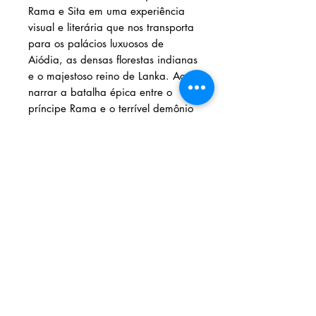
Rama e Sita em uma experiência
visual e literária que nos transporta
para os palácios luxuosos de
Aiódia, as densas florestas indianas
e o majestoso reino de Lanka. Ao
narrar a batalha épica entre o
príncipe Rama e o terrível demônio
Ravana, o autor nos apresenta
mais do que uma aventura heroica;
ele revela valores profundos de
fidelidade, justiça e redenção.
Cada página deste livro é
iluminada não apenas pelas luzes
do Diwali, mas também pelo brilho
de uma cultura que celebra a
vitória do bem sobre o mal.
Solicite seu livro