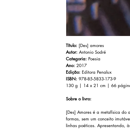
Título:
[Des] amores
Autor:
Antonio Sodré
Categoria:
Poesia
Ano:
2017
Edição:
Editora Penalux
ISBN:
978-85-5833-173-9
130 g | 14 x 21 cm | 66 págin
Sobre o livro:
[Des] Amores é a metafísica do 
formas, sem um conceito imutáv
linhas poéticas. Apresentando, 