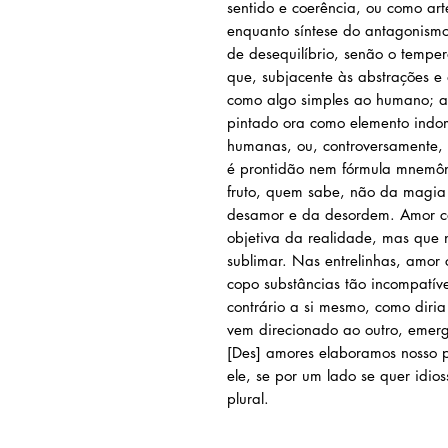
sentido e coerência, ou como ar
enquanto síntese do antagonismo
de desequilíbrio, senão o temp
que, subjacente às abstrações e 
como algo simples ao humano; 
pintado ora como elemento indom
humanas, ou, controversamente, 
é prontidão nem fórmula mnemôn
fruto, quem sabe, não da magia
desamor e da desordem. Amor co
objetiva da realidade, mas que 
sublimar. Nas entrelinhas, amor
copo substâncias tão incompatív
contrário a si mesmo, como diri
vem direcionado ao outro, emer
[Des] amores elaboramos nosso p
ele, se por um lado se quer idioss
plural.