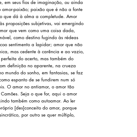
te, em seus fios de imaginação, ou ainda
 amor-paixão; paixão que é não a fonte
ero que dá à alma a completude. Amor
às proposições subjetivas, vai emergindo
amor que vem como uma coisa dada,
ável, como destino fugindo às rédeas
coo sentimento a lapidar; amor que não
ica, mas cedente à carência e ao vazio,
 perfeita do acerto, mas também do
m definição no aparente, na crueza
no mundo do sonho, em fantasias, se faz
 como espanto de se fundirem num só
eis. O amor no antiamor, o amor tão
a Camões. Seja o que for, aqui o amor
gindo também como autoamor. Ao ler
róprio [des]conceito do amor, porque
incrático, por outro se quer múltiplo,