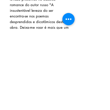
romance do autor russo "A
insustentável leveza do ser
encontra-se nos poemas
desprendidos e dicotômicos desta
obra. Deixa-me voar é mais que um
desejo da autora, é também uma
provocação ao leitor, para que se
entregue a um voo livre nas asas
da inspiração.
Ray Brandão
(Texto de contracapa)
Solicite seu livro
Livraria e Espaço Cultural AMEI
- São
Luís Shopping
AMEI LIVRARIA
Fixo: (98) 3251 3744