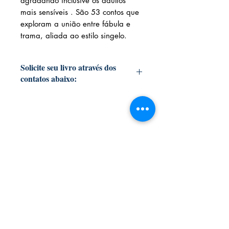
agradando inclusive os adultos
mais sensíveis . São 53 contos que
exploram a união entre fábula e
trama, aliada ao estilo singelo.
Solicite seu livro através dos
contatos abaixo:
Livraria e Espaço Cultural AMEI
- São
Luís Shopping
Fixo: (98) 3251 3744
Whatsapp:
(98) 9 8283 2560
Email:
ameilivraria@gmail.com
AMEI LIVRARIA