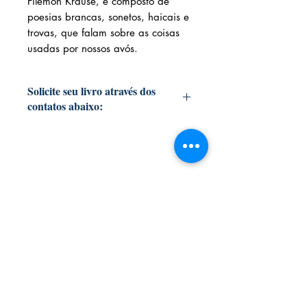
Filemon Krause, é composto de
poesias brancas, sonetos, haicais e
trovas, que falam sobre as coisas
usadas por nossos avós.
Solicite seu livro através dos
contatos abaixo:
Livraria e Espaço Cultural AMEI
- São
Luís Shopping
Fixo: (98) 3251 3744
Whatsapp:
(98) 9 8283 2560
Email:
ameilivraria@gmail.com
Compartilhe:
AMEI LIVRARIA