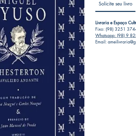
Solicite seu livro
Livraria e Espaço Cul
Fixo: (98) 3251 374
Whatsapp: (98) 9 8
Email: ameilivraria@