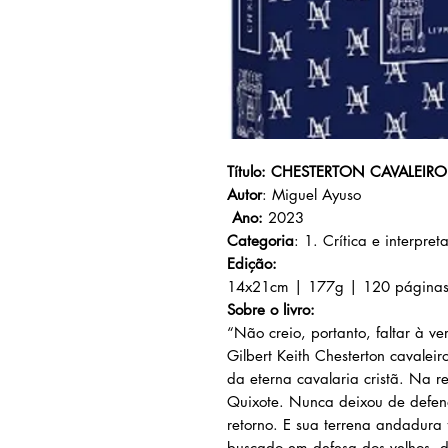
Título: CHESTERTON CAVALEIR
Autor
: Miguel Ayuso
Ano:
2023
Categoria
: 1. Crítica e interpret
Edição:
14x21cm | 177g | 120 página
Sobre o livro:
“Não creio, portanto, faltar à v
Gilbert Keith Chesterton cavalei
da eterna cavalaria cristã. Na r
Quixote. Nunca deixou de defen
retorno. E sua terrena andadura
buscado em defesa dos velhos, d