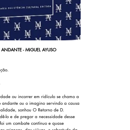
O ANDANTE - MIGUEL AYUSO
ação.
s
erdade ou incorrer em ridículo se chamo a
ro andante ou o imagino servindo a causa
ealidade, sonhou O Retorno de D.
dê-lo e de pregar a necessidade desse
 foi um combate contínuo e quase
as crianças, das viúvas, e sobretudo da