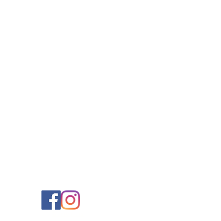
Nossas redes
sociais
@ameimais