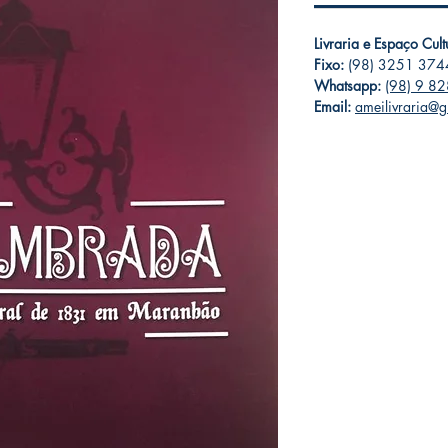
Livraria e Espaço Cul
Fixo:
(98) 3251 374
Whatsapp:
(98) 9 8
Email:
ameilivraria@