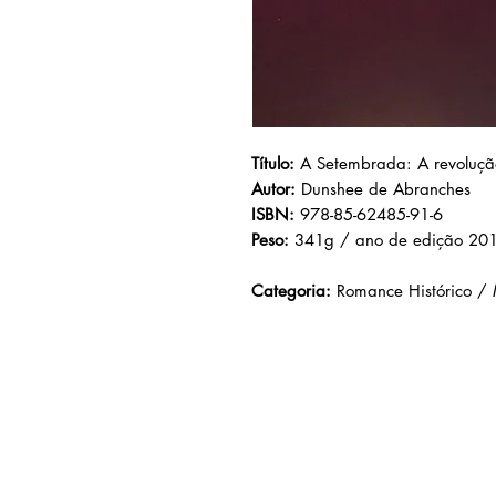
Título:
A Setembrada: A revoluç
Autor:
Dunshee de Abranches
ISBN:
978-85-62485-91-6
Peso:
341g / ano de edição 20
Categoria:
Romance Histórico / 
AMEI LIVRARIA
Av. Prof. Carlos Cunha, nº
1000
Jaracaty, São Luís -
MA
CEP: 65076-907