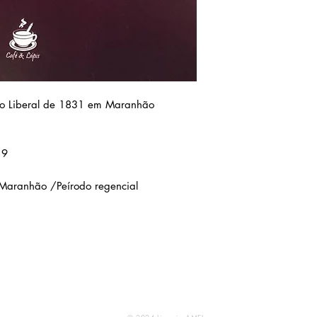
ão Liberal de 1831 em Maranhão
19
Maranhão /Peírodo regencial
Atendimento
Livraria e Espaço Cultural AMEI - São Luís Shopping:
(98) 9 8283 2560 (WhatsApp - apenas mesagens escritas e áudios)
Email:
ameilivraria@gmail.com