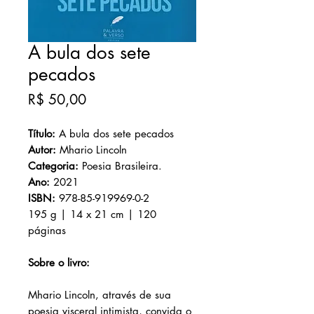
A bula dos sete
pecados
Preço
R$ 50,00
Título:
A bula dos sete pecados
Autor:
Mhario Lincoln
Categoria
:
Poesia Brasileira.
Ano:
2021
ISBN:
978-85-919969-0-2
195 g | 14 x 21 cm | 120
páginas
Sobre o livro:
Mhario Lincoln, através de sua
poesia visceral intimista, convida o