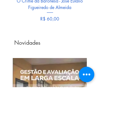
O Crime da Baronesa - José Eulálio
Geminiana e seus filho
Figueiredo de Almeida
maternidade e morte no B
Preço
R$ 60,00
Novidades