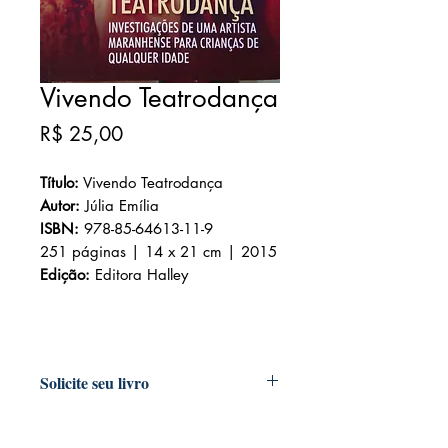
Vivendo Teatrodança
Preço
R$ 25,00
Título:
Vivendo Teatrodança
Autor:
Júlia Emília
ISBN:
978-85-64613-11-9
251 páginas | 14 x 21 cm | 2015
Edição:
Editora Halley
Solicite seu livro
Livraria e Espaço Cultural AMEI
- São
Luís Shopping