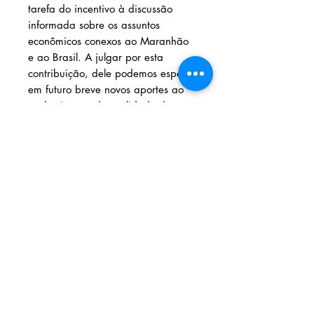
tarefa do incentivo à discussão
informada sobre os assuntos
econômicos conexos ao Maranhão
e ao Brasil. A julgar por esta
contribuição, dele podemos esperar
em futuro breve novos aportes ao
conhecimento da realidade do
Estado e à consequente construção
de boas estradas para o
desenvolvimento”, afirma, na
introdução da obra Lino Moreira,
que foi presidente da Academia
Maranhense de Letras e secretário
de Planejamento do Maranhão.
Solicite seu livro
Livraria e Espaço Cultural AMEI
- São