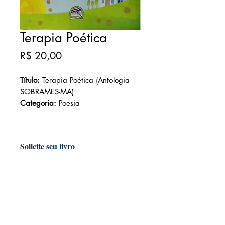
Terapia Poética
Preço
R$ 20,00
Título:
Terapia Poética (Antologia
SOBRAMES-MA)
Categoria:
Poesia
Solicite seu livro
Livraria e Espaço Cultural AMEI
- São
Luís Shopping
Fixo: (98) 3251 3744
Whatsapp: (98) 9 8283 2560
Email: ameilivraria@gmail.com