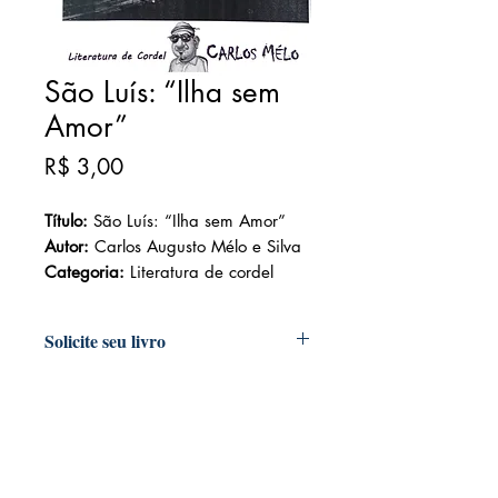
São Luís: “Ilha sem
Amor”
Preço
R$ 3,00
Título:
São Luís: “Ilha sem Amor”
Autor:
Carlos Augusto Mélo e Silva
Categoria:
Literatura de cordel
Solicite seu livro
Livraria e Espaço Cultural AMEI
- São
Luís Shopping
Fixo: (98) 3251 3744
Whatsapp: (98) 9 8283 2560
Email: ameilivraria@gmail.com