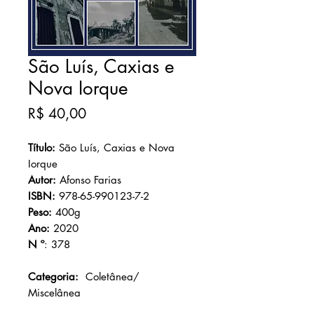
São Luís, Caxias e
Nova Iorque
Preço
R$ 40,00
Título:
São Luís, Caxias e Nova
Iorque
Autor:
Afonso Farias
ISBN:
978-65-990123-7-2
Peso:
400g
Ano:
2020
N º
: 378
Categoria:
Coletânea/
Miscelânea