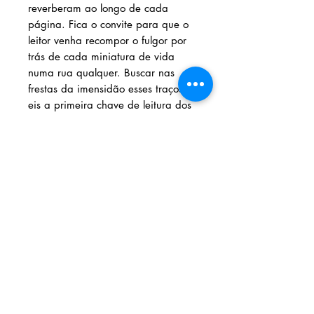
reverberam ao longo de cada
página. Fica o convite para que o
leitor venha recompor o fulgor por
trás de cada miniatura de vida
numa rua qualquer. Buscar nas
frestas da imensidão esses traços,
eis a primeira chave de leitura dos
textos. Esta nova edição é
acompanhada das Reflexões órfãs
que, em tom experimental, repõem
perguntas e respostas naquelas
ruas em que nos acossam memória,
perda e imaginação.
[Texto extraído da orelha de capa]
Solicite seu livro através dos
contatos abaixo: