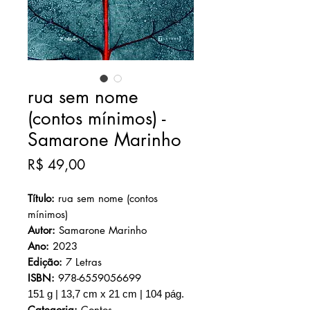
rua sem nome
(contos mínimos) -
Samarone Marinho
Preço
R$ 49,00
Título:
rua sem nome (contos
mínimos)
Autor:
Samarone Marinho
Ano:
2023
Edição:
7 Letras
ISBN:
978-6559056699
151 g | 13,7 cm x 21 cm | 104 pág.
Categoria:
Contos