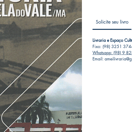
Solicite seu livro
Livraria e Espaço Cul
Fixo: (98) 3251 374
Whatsapp: (98) 9 8
Email: ameilivraria@