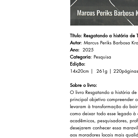
Título: Resgatando a história de
Autor
: Marcus Periks Barbosa Kr
Ano:
2025
Categoria
: Pesquisa
Edição:
14x20cm | 261g | 220página
Sobre o livro:
O livro Resgatando a história d
principal objetivo compreender os
levaram à transformação do bair
como deixar todo esse legado à 
acadêmicos, pesquisadores, profe
desejarem conhecer essa maravil
aos moradores locais mais quali