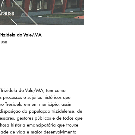
 Trizidela do Vale/MA
ause
s
e Trizidela do Vale/MA, tem como
 processos e sujeitos históricos que
ro Tresidela em um município, assim
disposição da população trizidelense, de
ssores, gestores públicos e de todos que
hosa história emancipatória que trouxe
dade de vida e maior desenvolvimento