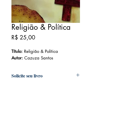
Religião & Política
Preço
R$ 25,00
Título:
Religião & Política
Autor:
Cazuza Santos
Solicite seu livro
Livraria e Espaço Cultural AMEI
- São
Luís Shopping
Fixo: (98) 3251 3744
Whatsapp: (98) 9 8283 2560
Email: ameilivraria@gmail.com