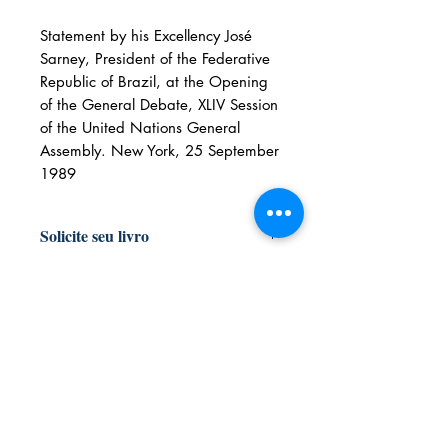
Statement by his Excellency José
Sarney, President of the Federative
Republic of Brazil, at the Opening
of the General Debate, XLIV Session
of the United Nations General
Assembly. New York, 25 September
1989
Solicite seu livro
Livraria e Espaço Cultural AMEI
- São
Luís Shopping
Fixo: (98) 3251 3744
Whatsapp: (98) 9 8283 2560
Email: ameilivraria@gmail.com
AMEI LIVRARIA