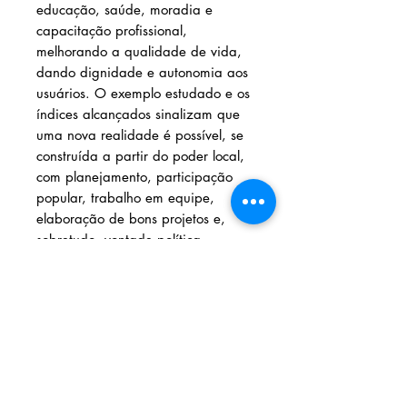
educação, saúde, moradia e
capacitação profissional,
melhorando a qualidade de vida,
dando dignidade e autonomia aos
usuários. O exemplo estudado e os
índices alcançados sinalizam que
uma nova realidade é possível, se
construída a partir do poder local,
com planejamento, participação
popular, trabalho em equipe,
elaboração de bons projetos e,
sobretudo, vontade política.
Detectado s esses avanços,
comprovados pelos depoimentos
dos usuários e dos coordenadores,
materializados em dezenas de
projetos e agora sistematizados
neste livro, poderão ser
compartilhados com todos os
municípios brasileiros, com as