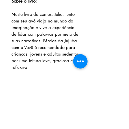
Sobre o livro:
Neste livro de contos, Julie, junto
com seu avô viaja no mundo da
imaginação e vive a experiência
de lidar com palavras por meio de
suas narrativas. Pérolas da Jujuba
com o Vovô é recomendado para
crianças, jovens e adultos sedentos
por uma leitura leve, graciosa e
reflexiva.
Solicite seu livro através dos
contatos abaixo:
Livraria e Espaço Cultural AMEI
- São
Luís Shopping
Fixo: (98) 3251 3744
Whatsapp:
(98) 9 8283 2560
Email:
ameilivraria@gmail.com
AMEI LIVRARIA