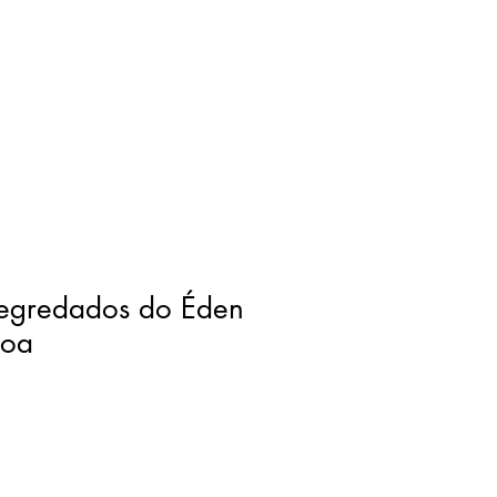
egredados do Éden
boa