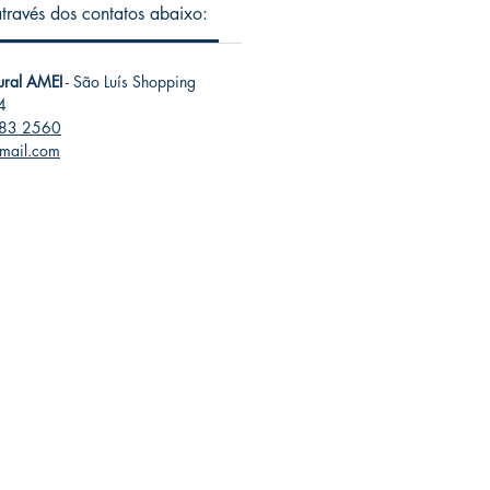
 através dos contatos abaixo:
tural AMEI
- São Luís Shopping
4
283 2560
gmail.com