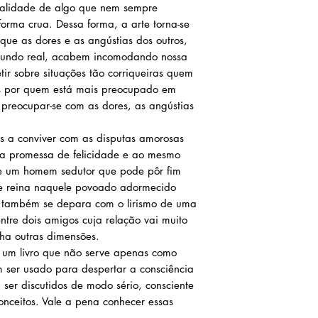
rialidade de algo que nem sempre
orma crua. Dessa forma, a arte torna-se
que as dores e as angústias dos outros,
undo real, acabem incomodando nossa
tir sobre situações tão corriqueiras quem
 por quem está mais preocupado em
 preocupar-se com as dores, as angústias
 a conviver com as disputas amorosas
 a promessa de felicidade e ao mesmo
e um homem sedutor que pode pôr fim
ue reina naquele povoado adormecido
or também se depara com o lirismo de uma
entre dois amigos cuja relação vai muito
ha outras dimensões.
um livro que não serve apenas como
 ser usado para despertar a consciência
ser discutidos de modo sério, consciente
onceitos. Vale a pena conhecer essas
.