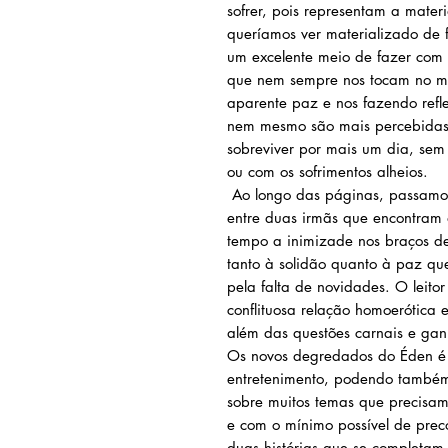
sofrer, pois representam a mate
queríamos ver materializado de f
um excelente meio de fazer com 
que nem sempre nos tocam no m
aparente paz e nos fazendo refle
nem mesmo são mais percebidas
sobreviver por mais um dia, sem
ou com os sofrimentos alheios.
Ao longo das páginas, passamos
entre duas irmãs que encontram
tempo a inimizade nos braços d
tanto à solidão quanto à paz q
pela falta de novidades. O leit
conflituosa relação homoerótica 
além das questões carnais e gan
Os novos degredados do Éden é 
entretenimento, podendo também
sobre muitos temas que precisam 
e com o mínimo possível de prec
duas histórias que se completam