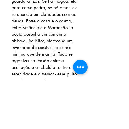
guarda cinzas. Se há mágoa, ela
pesa como pedra; se há amor, ele
se anuncia em claridades com as
musas. Entre a casa e o cosmo,
entre Bizâncio e o Maranhão, a
poeta desenha um contém o
abismo. Ao leitor, oferece-se um
inventário do sensível: a estrela
mínima que de manhã. Tudo se
organiza na tensão entre a
aceitação e a rebeldia, entre a
serenidade e o tremor - esse pulso
que dá nome ao livro e o perpassa
como seiva. Lidos em sequência, os
poemas compõem uma casa
arejada de muitos cômodos:
passamos por eles tocados, sem
idealizações e sem medo de nos
perder. E se nos perdemos, tanto
melhor: a poeta nos devolve mais