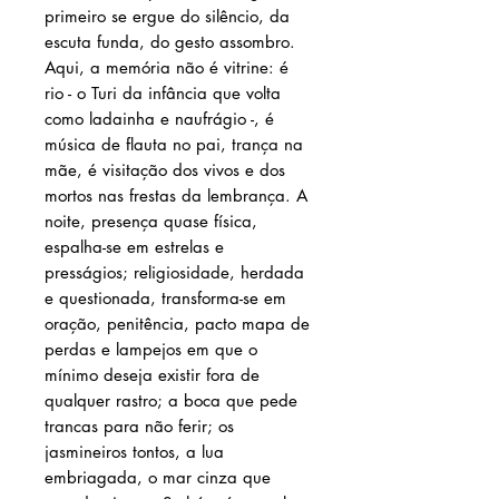
primeiro se ergue do silêncio, da
escuta funda, do gesto assombro.
Aqui, a memória não é vitrine: é
rio - o Turi da infância que volta
como ladainha e naufrágio -, é
música de flauta no pai, trança na
mãe, é visitação dos vivos e dos
mortos nas frestas da lembrança. A
noite, presença quase física,
espalha-se em estrelas e
presságios; religiosidade, herdada
e questionada, transforma-se em
oração, penitência, pacto mapa de
perdas e lampejos em que o
mínimo deseja existir fora de
qualquer rastro; a boca que pede
trancas para não ferir; os
jasmineiros tontos, a lua
embriagada, o mar cinza que