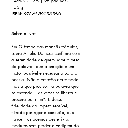
14cm x 21 cm | 96 páginas -
156 g
ISBN:
978-65-5905-956-0
Sobre o livro:
Em O tempo das manhãs trêmulas,
Laura Amélia Damous confirma com
a serenidade de quem sabe o peso
da palavra - que a emoção é um
motor possível e necessário para a
poesia. Não a emoção derramada,
mas a que preciso: "a palavra que
se esconde... às vezes se liberta e
procura por mim". É dessa
fidelidade ao ímpeto sensível,
filtrado por rigor e concisão, que
nascem os poemas deste livro,
maduros sem perder a vertigem do