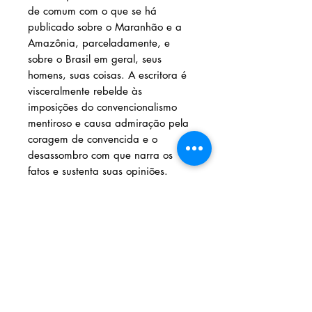
de comum com o que se há
publicado sobre o Maranhão e a
Amazônia, parceladamente, e
sobre o Brasil em geral, seus
homens, suas coisas. A escritora é
visceralmente rebelde às
imposições do convencionalismo
mentiroso e causa admiração pela
coragem de convencida e o
desassombro com que narra os
fatos e sustenta suas opiniões.
Solicite seu livro através dos
contatos abaixo:
Livraria e Espaço Cultural AMEI
- São
Luís Shopping
Fixo: (98) 3251 3744
Whatsapp: (98) 9 8283 2560
AMEI LIVRARIA