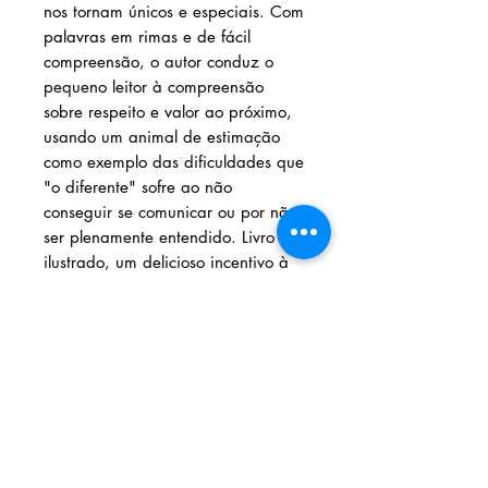
nos tornam únicos e especiais. Com
palavras em rimas e de fácil
compreensão, o autor conduz o
pequeno leitor à compreensão
sobre respeito e valor ao próximo,
usando um animal de estimação
como exemplo das dificuldades que
"o diferente" sofre ao não
conseguir se comunicar ou por não
ser plenamente entendido. Livro
ilustrado, um delicioso incentivo à
leitura!"
Solicite seu livro
Livraria e Espaço Cultural AMEI
- São
Luís Shopping
Fixo: (98) 3251 3744
Whatsapp: (98) 9 8283 2560
Email: ameilivraria@gmail.com
AMEI LIVRARIA