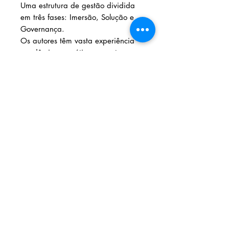
Uma estrutura de gestão dividida
em três fases: Imersão, Solução e
Governança.
Os autores têm vasta experiência
acadêmica e prática nos setores
público e privado, com atuações
em consultoria e cargos de
liderança. Também são autores de
diversos livros e artigos científicos.
Com o livro Metodologia de
Projetos Sustentáveis como seu
aliado, você estará preparado
para liderar projetos sustentáveis
de impacto, seja do ponto de vista
econômico, ambiental ou social.
Esta leitura é indispensável para
quem deseja não apenas evoluir na
carreira, mas também contribuir
para o desenvolvimento das suas
organizações e comunidades.