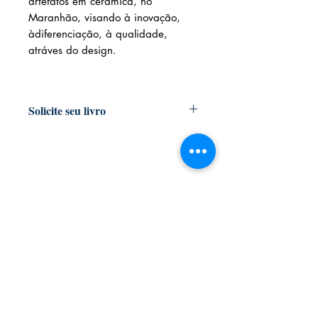
artefatos em cerâmica, no
Maranhão, visando à inovação,
àdiferenciação, à qualidade,
atráves do design.
Solicite seu livro
Livraria e Espaço Cultural AMEI
- São
Luís Shopping
Fixo: (98) 3251 3744
Whatsapp: (98) 9 8283 2560
Email: ameilivraria@gmail.com
AMEI LIVRARIA