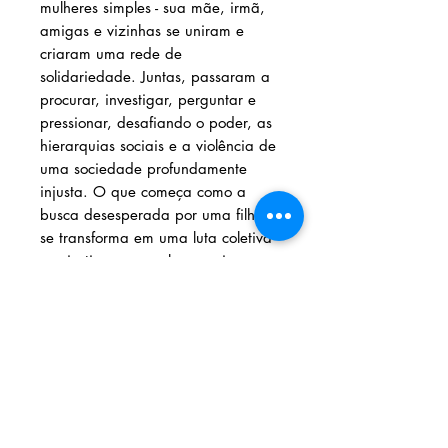
mulheres simples - sua mãe, irmã,
amigas e vizinhas se uniram e
criaram uma rede de
solidariedade. Juntas, passaram a
procurar, investigar, perguntar e
pressionar, desafiando o poder, as
hierarquias sociais e a violência de
uma sociedade profundamente
injusta. O que começa como a
busca desesperada por uma filha
se transforma em uma luta coletiva
por justiça – e revela um crime que
entrou para a história como "um
dos mais célebres do Império".
Baseada em fatos reais,
Mariquinhas: crime e resistência
feminina na São Luís do Maranhão
de 1873 é um convite à memória,
à reflexão e ao enfrentamento da
violência contra as mulheres - ontem