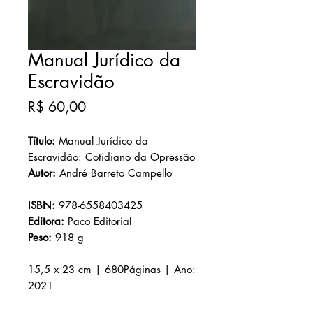
Manual Jurídico da
Escravidão
Preço
R$ 60,00
Título:
Manual Jurídico da
Escravidão: Cotidiano da Opressão
Autor:
André Barreto Campello
ISBN:
978-6558403425
Editora:
Paco Editorial
Peso:
918
g
1
5,5
x 2
3
cm |
680
Páginas | Ano:
2021